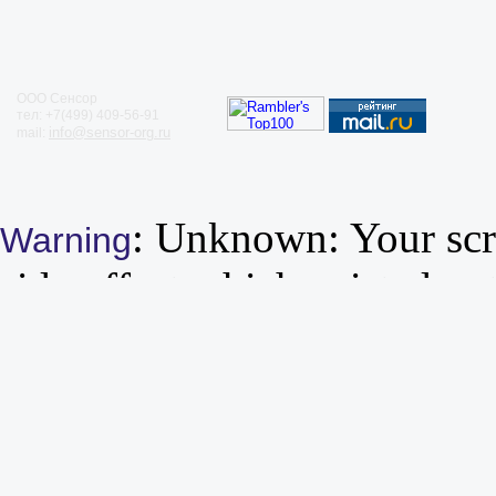
ООО Сенсор
тел: +7(499) 409-56-91
info@sensor-org.ru
mail:
: Unknown: Your scri
Warning
side-effect which existed un
that the session extension d
as a source of data, unless r
can disable this functionalit
session.bug_compat_42 or s