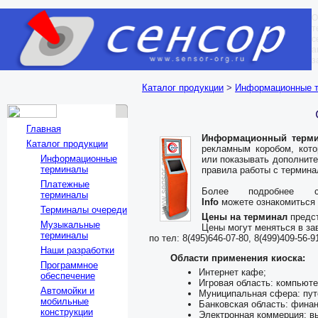
О
т
с
а
з
Каталог продукции
>
Информационные 
Главная
Информационный термина
Каталог продукции
рекламным коробом, кот
Информационные
или показывать дополнит
терминалы
правила работы с термина
Платежные
Более подробне
терминалы
Info
можете ознакомиться
Терминалы очереди
Цены на терминал
предс
Музыкальные
Цены могут меняться в за
терминалы
по тел: 8(495)646-07-80, 8(499)409-56-9
Наши разработки
Области применения киоска:
Программное
Интернет кафе;
обеспечение
Игровая область: компьют
Автомойки и
Муниципальная сфера: пут
мобильные
Банковская область: финан
конструкции
Электронная коммерция: вы