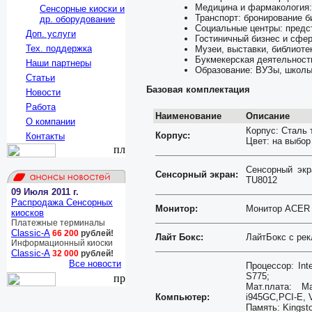
Медицина и фармакология: 
Сенсорные киоски и
Транспорт: бронирование б
др. оборудование
Социальные центры: предс
Доп. услуги
Гостиничный бизнес и сфер
Тех. поддержка
Музеи, выставки, библиоте
Букмекерская деятельност
Наши партнеры
Образование: ВУЗы, школы
Статьи
Базовая комплектация
Новости
Работа
Наименование
Описание
О компании
Корпус: Сталь 
Корпус:
Контакты
Цвет: на выбор
Сенсорный экр
Сенсорный экран:
TU8012
09 Июля 2011 г.
Распродажа Сенсорных
Монитор:
Монитор ACER T
киосков
Платежные терминалы
Classic-A
66 200
рублей!
Лайт Бокс:
ЛайтБокс с ре
Информационный киоски
Classic-A
32 000
рублей!
Все новости
Процессор: Int
S775;
Мат.плата: М
Компьютер:
i945GC,PCI-E, 
Память: Kingst